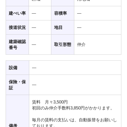
建ぺい率
―
容積率
―
接道状況
―
地目
―
建築確認
―
取引形態
仲介
番号
設備
―
保険・保
―
証
賃料 月々3,500円
初回のみ仲介手数料3,850円がかかります。
毎月の賃料の支払いは、自動振替をお願いし
備考
ております。