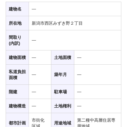
建物名
―
所在地
新潟市西区みずき野２丁目
間取り
―
(内訳)
建物面積
―
土地面積
―
私道負担
―
築年月
―
面積
階建
―
駐車場
―
建物構造
―
土地権利
―
市街化
第二種中高層住居専
都市計画
用途地域
区域
用地域