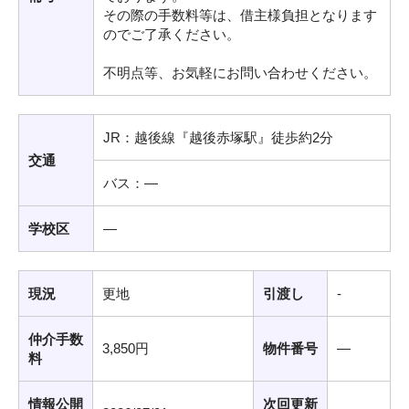
その際の手数料等は、借主様負担となります
のでご了承ください。
不明点等、お気軽にお問い合わせください。
JR：越後線『越後赤塚駅』徒歩約2分
交通
バス：―
学校区
―
現況
更地
引渡し
-
仲介手数
3,850円
物件番号
―
料
情報公開
次回更新