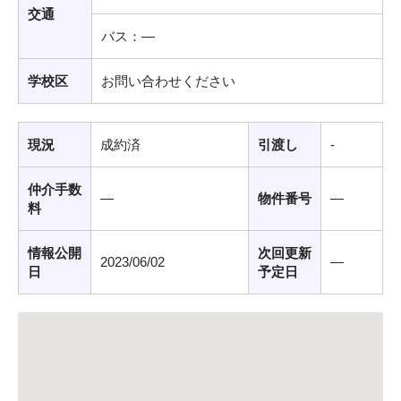
交通
バス：―
学校区
お問い合わせください
現況
成約済
引渡し
-
仲介手数
―
物件番号
―
料
情報公開
次回更新
2023/06/02
―
日
予定日