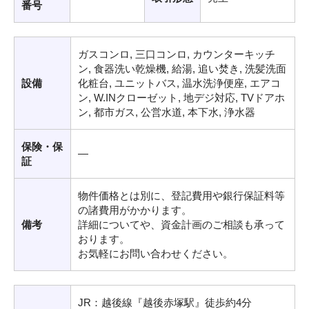
番号
ガスコンロ, 三口コンロ, カウンターキッチ
ン, 食器洗い乾燥機, 給湯, 追い焚き, 洗髪洗面
設備
化粧台, ユニットバス, 温水洗浄便座, エアコ
ン, W.INクローゼット, 地デジ対応, TVドアホ
ン, 都市ガス, 公営水道, 本下水, 浄水器
保険・保
―
証
物件価格とは別に、登記費用や銀行保証料等
の諸費用がかかります。
備考
詳細についてや、資金計画のご相談も承って
おります。
お気軽にお問い合わせください。
JR：越後線『越後赤塚駅』徒歩約4分