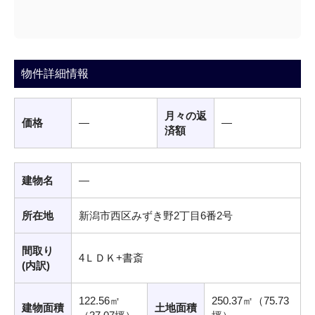
物件詳細情報
月々の返
価格
―
―
済額
建物名
―
所在地
新潟市西区みずき野2丁目6番2号
間取り
4ＬＤＫ+書斎
(内訳)
122.56㎡
250.37㎡（75.73
建物面積
土地面積