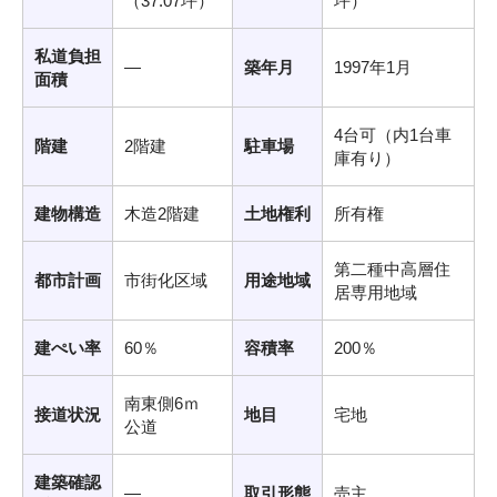
（37.07坪）
坪）
私道負担
―
築年月
1997年1月
面積
4台可（内1台車
階建
2階建
駐車場
庫有り）
建物構造
木造2階建
土地権利
所有権
第二種中高層住
都市計画
市街化区域
用途地域
居専用地域
建ぺい率
60％
容積率
200％
南東側6ｍ
接道状況
地目
宅地
公道
建築確認
―
取引形態
売主