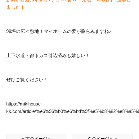
ました！
98坪の広々敷地！マイホームの夢が膨らみますね♪
上下水道・都市ガス引込済みも嬉しい！
ぜひご覧ください！
https://mikihouse-
kk.com/article/%e6%96%b0%e6%bd%9f%e5%b8%82%e8%a
« 前のページへ
次のページへ »