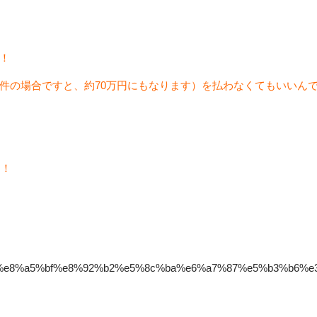
！
件の場合ですと、約70万円にもなります）を払わなくてもいいん
ト！
%82%e8%a5%bf%e8%92%b2%e5%8c%ba%e6%a7%87%e5%b3%b6%