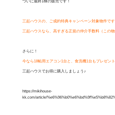
ついに最終1棟の販売です！
三起ハウスの、ご成約特典キャンペーン対象物件です
三起ハウスなら、高すぎる正規の仲介手数料（この物
さらに！
今なら18帖用エアコン1台と、食洗機1台もプレゼン
三起ハウスでお得に購入しましょう♪
https://mikihouse-
kk.com/article/%e6%96%b0%e6%bd%9f%e5%b8