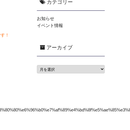
カテゴリー
お知らせ
イベント情報
です！
アーカイブ
e3%80%80%e6%96%b0%e7%af%89%e4%bd%8f%e5%ae%85%e3%8