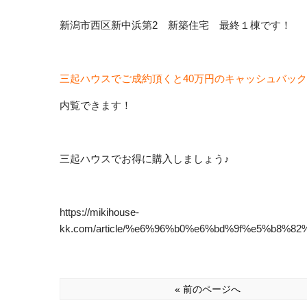
新潟市西区新中浜第2 新築住宅 最終１棟です！
三起ハウスでご成約頂くと40万円のキャッシュバッ
内覧できます！
三起ハウスでお得に購入しましょう♪
https://mikihouse-
kk.com/article/%e6%96%b0%e6%bd%9f%e5%b8
« 前のページへ