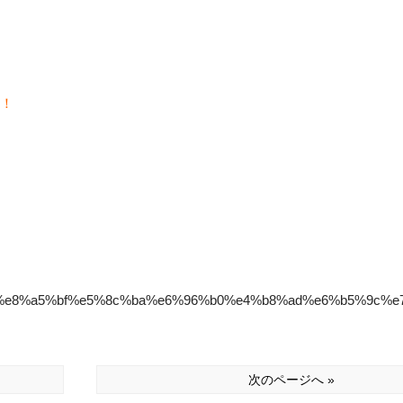
ク！
%82%e8%a5%bf%e5%8c%ba%e6%96%b0%e4%b8%ad%e6%b5%9c%
次のページへ »