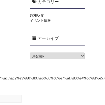
カテゴリー
お知らせ
イベント情報
アーカイブ
e7%ac%ac2%e3%80%80%e6%96%b0%e7%af%89%e4%bd%8f%e5