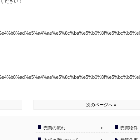
ください！
%82%e4%b8%ad%e5%a4%ae%e5%8c%ba%e5%b0%8f%e5%bc%b5
%82%e4%b8%ad%e5%a4%ae%e5%8c%ba%e5%b0%8f%e5%bc%b5
次のページへ »
売買の流れ
売買物件
みずき野について
新築住宅