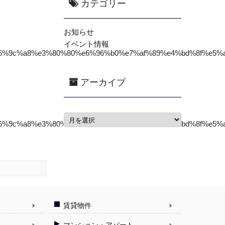
カテゴリー
お知らせ
イベント情報
%e6%9c%a8%e3%80%80%e6%96%b0%e7%af%89%e4%bd%8f%e5%
アーカイブ
%e6%9c%a8%e3%80%80%e6%96%b0%e7%af%89%e4%bd%8f%e5%
賃貸物件
マンション・アパート