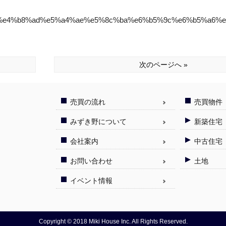
%82%e4%b8%ad%e5%a4%ae%e5%8c%ba%e6%b5%9c%e6%b5%a6
次のページへ »
売買の流れ
売買物件
みずき野について
新築住宅
会社案内
中古住宅
お問い合わせ
土地
イベント情報
Copyright © 2018 Miki House Inc. All Rights Reserved.