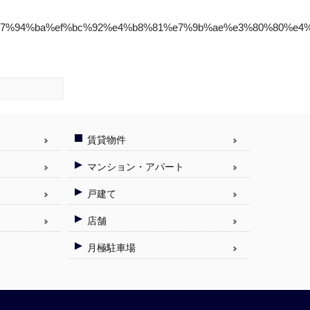
%e7%94%ba%ef%bc%92%e4%b8%81%e7%9b%ae%e3%80%80%e4
賃貸物件
マンション・アパート
戸建て
店舗
月極駐車場