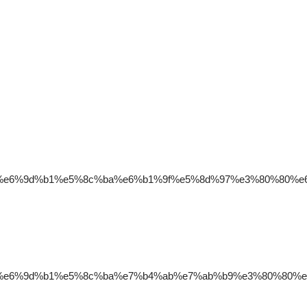
%82%e6%9d%b1%e5%8c%ba%e6%b1%9f%e5%8d%97%e3%80%80%
%82%e6%9d%b1%e5%8c%ba%e7%b4%ab%e7%ab%b9%e3%80%80%