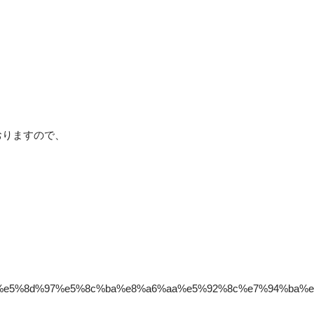
おりますので、
%82%e5%8d%97%e5%8c%ba%e8%a6%aa%e5%92%8c%e7%94%ba%