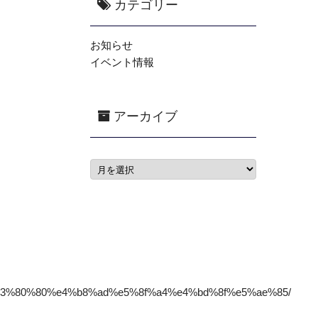
カテゴリー
お知らせ
イベント情報
アーカイブ
e3%80%80%e4%b8%ad%e5%8f%a4%e4%bd%8f%e5%ae%85/