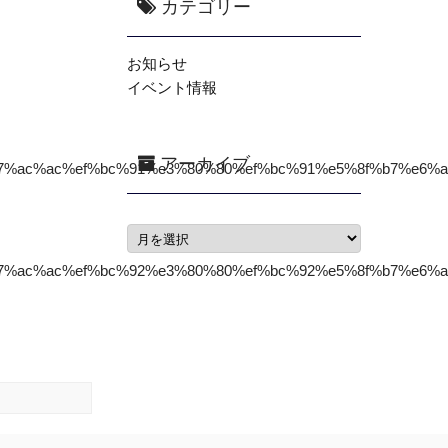
カテゴリー
お知らせ
イベント情報
アーカイブ
e7%ac%ac%ef%bc%91%e3%80%80%ef%bc%91%e5%8f%b7%e6%a
e7%ac%ac%ef%bc%92%e3%80%80%ef%bc%92%e5%8f%b7%e6%a