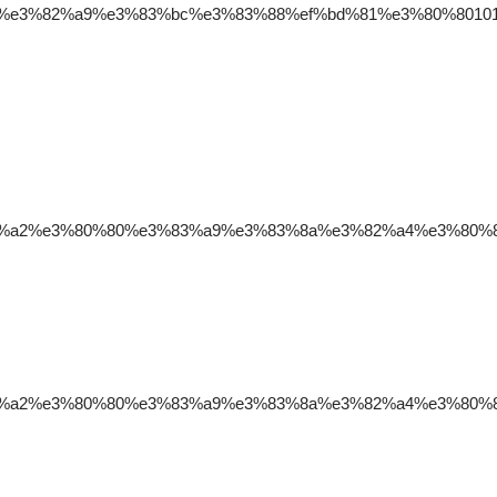
95%e3%82%a9%e3%83%bc%e3%83%88%ef%bd%81%e3%80%80101
%e3%82%a2%e3%80%80%e3%83%a9%e3%83%8a%e3%82%a4%e3%80%8
%e3%82%a2%e3%80%80%e3%83%a9%e3%83%8a%e3%82%a4%e3%80%8