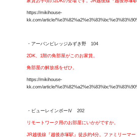
家賃お手頃の2DKの登場です。JR越後線『越後赤塚
https://mikihouse-
kk.com/article/%e3%82%a2%e3%83%bc%e3%83
・アーバンビレッジみずき野 104
2DK、1階の角部屋がこのお家賃。
角部屋の解放感をぜひ。
https://mikihouse-
kk.com/article/%e3%82%a2%e3%83%bc%e3%83
・ビューレインボーⅣ 202
リモートワーク用のお部屋にいかがですか。
JR越後線『越後赤塚駅』徒歩約4分。ファミリーマ