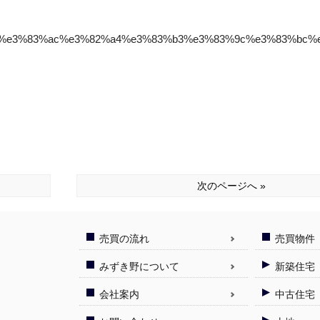
%bc%e3%83%ac%e3%82%a4%e3%83%b3%e3%83%9c%e3%83%bc%
次のページへ »
売買の流れ
売買物件
みずき野について
新築住宅
会社案内
中古住宅