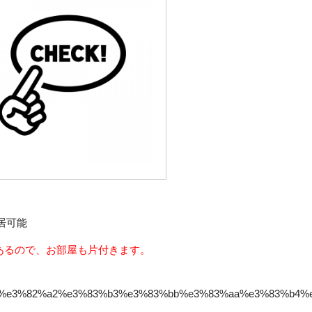
居可能
あるので、お部屋も片付きます。
%a3%e3%82%a2%e3%83%b3%e3%83%bb%e3%83%aa%e3%83%b4