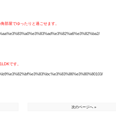
の角部屋でゆったりと過ごせます。
e3%83%aa%e3%83%a0%e3%83%ad%e3%82%a6%e3%82%ba2/
LDKです。
e3%82%b9%e3%82%bf%e3%83%bc%e3%83%86%e3%80%80103/
次のページへ »