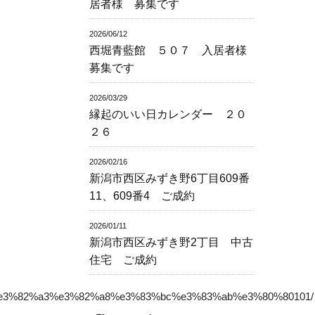
居者様 募集です
2026/06/12
西堀青藍館 ５０７ 入居者様
募集です
2026/03/29
縁起のいい日カレンダー ２０
２６
2026/02/16
新潟市西区みずき野6丁目609番
11、609番4 ご成約
2026/01/11
新潟市西区みずき野2丁目 中古
住宅 ご成約
%e3%82%a3%e3%82%a8%e3%83%bc%e3%83%ab%e3%80%80101/