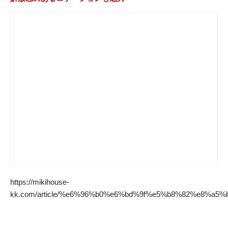
https://mikihouse-
kk.com/article/%e6%96%b0%e6%bd%9f%e5%b8%82%e8%a