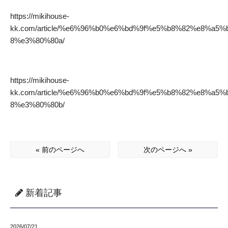
https://mikihouse-
kk.com/article/%e6%96%b0%e6%bd%9f%e5%b8%82%e8%a
8%e3%80%80a/
https://mikihouse-
kk.com/article/%e6%96%b0%e6%bd%9f%e5%b8%82%e8%a
8%e3%80%80b/
« 前のページへ
次のページへ »
新着記事
2026/07/21