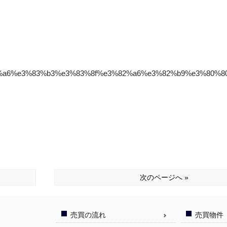
%e3%82%a6%e3%83%b3%e3%83%8f%e3%82%a6%e3%82%b9%e3%80%80
次のページへ »
売買の流れ
売買物件