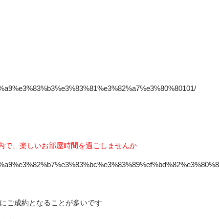
e3%83%a9%e3%83%b3%e3%83%81%e3%82%a7%e3%80%80101/
室内で、楽しいお部屋時間を過ごしませんか
%e3%83%a9%e3%82%b7%e3%83%bc%e3%83%89%ef%bd%82%e3%80%8
にご成約となることが多いです