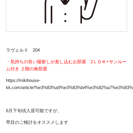
ラヴェルⅡ 204
・気持ちの良い陽射しが差し込むお部屋 2ＬＤＫ+サンルー
ム付き ２階の角部屋
https://mikihouse-
kk.com/article/%e3%83%a9%e3%83%b4%e3%82%a7%e3%83
6月下旬頃入居可能ですが、
早目のご検討をオススメします